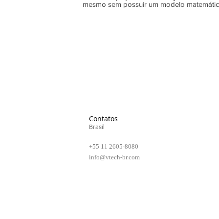
mesmo sem possuir um modelo matemáti
CAD.
Contatos
Brasil
+55 11 2605-8080
info@vtech-br.com